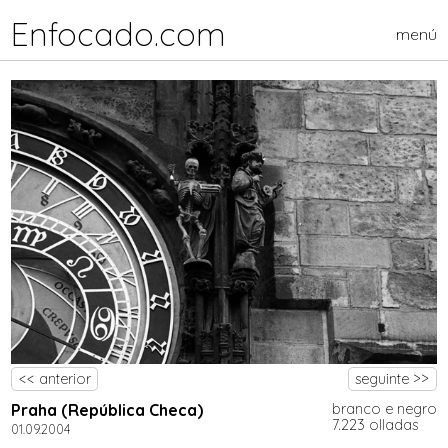
Enfocado.com
menú
<< anterior
seguinte >>
Praha (República Checa)
branco e negro
7.223 olladas
01.09.2004