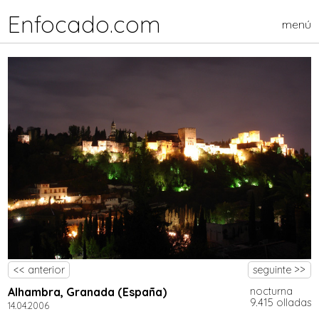
Enfocado.com
menú
<< anterior
seguinte >>
Alhambra, Granada (España)
nocturna
9.415 olladas
14.04.2006