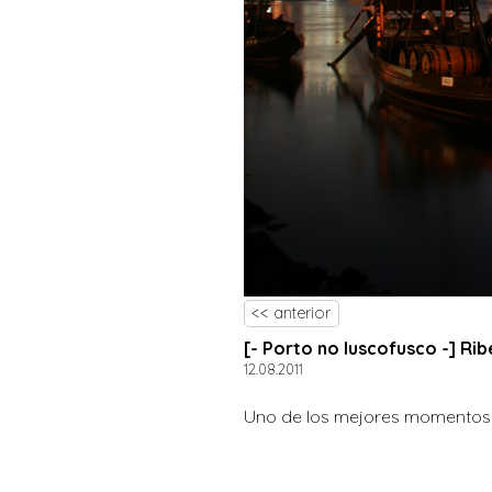
<< anterior
[- Porto no luscofusco -] Ri
12.08.2011
Uno de los mejores momentos p