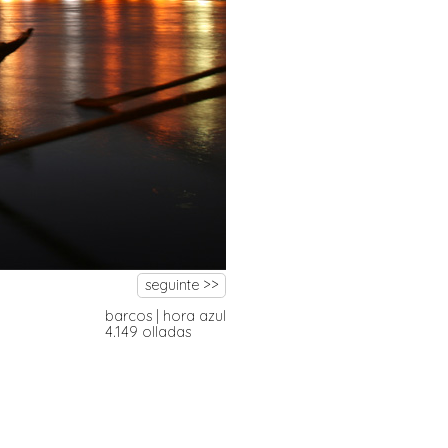
seguinte >>
barcos
|
hora azul
4.149 olladas