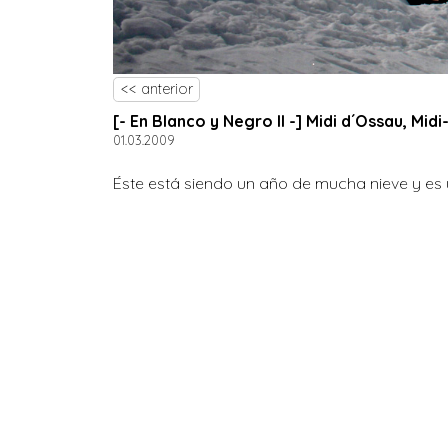
<< anterior
[- En Blanco y Negro II -] Midi d´Ossau, Mid
01.03.2009
Éste está siendo un año de mucha nieve y es u