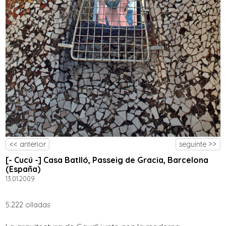
<< anterior
seguinte >>
[- Cucú -] Casa Batlló, Passeig de Gracia, Barcelona
(España)
13.01.2009
5.222 olladas