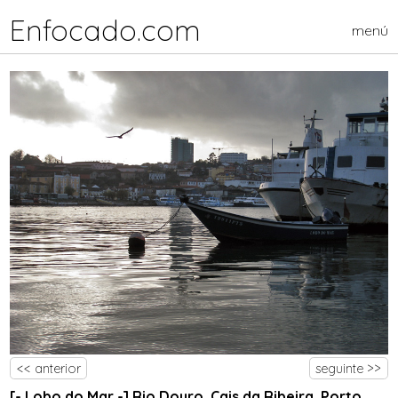
Enfocado.com
menú
<< anterior
seguinte >>
[- Lobo do Mar -] Rio Douro, Cais da Ribeira, Porto