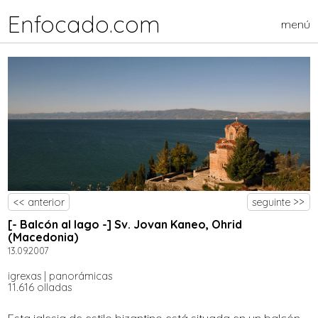
Enfocado.com
menú
<< anterior
seguinte >>
[- Balcón al lago -] Sv. Jovan Kaneo, Ohrid
(Macedonia)
13.09.2007
igrexas
|
panorámicas
11.616 olladas
Esta iglesia de estilo bizantino está situada en un balcón