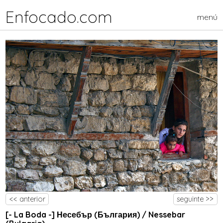
Enfocado.com
menú
<< anterior
seguinte >>
[- La Boda -] Несебър (България) / Nessebar