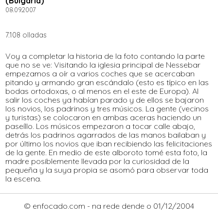
(Bulgaria)
08.09.2007
7.108 olladas
Voy a completar la historia de la foto contando la parte
que no se ve: Visitando la iglesia principal de Nessebar
empezamos a oír a varios coches que se acercaban
pitando y armando gran escándalo (esto es típico en las
bodas ortodoxas, o al menos en el este de Europa). Al
salir los coches ya habían parado y de ellos se bajaron
los novios, los padrinos y tres músicos. La gente (vecinos
y turistas) se colocaron en ambas aceras haciendo un
paseíllo. Los músicos empezaron a tocar calle abajo,
detrás los padrinos agarrados de las manos bailaban y
por último los novios que iban recibiendo las felicitaciones
de la gente. En medio de este alboroto tomé esta foto, la
madre posiblemente llevada por la curiosidad de la
pequeña y la suya propia se asomó para observar toda
la escena.
© enfocado.com - na rede dende o 01/12/2004